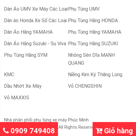
Dàn Áo UMV Xe Máy Các Loại
Phụ Tùng UMV
Dàn áo Honda Xe Số Các Loại
Phụ Tùng Hãng HONDA
Dàn Áo Hãng YAMAHA
Phụ Tùng Hãng YAMAHA
Dàn Áo Hãng Suzuki - Su Viva
Phụ Tùng Hãng SUZUKI
Phụ Tùng Hãng SYM
Nhông Sên Dĩa MẠNH
QUANG
KMC
Niềng Kim Ký Thăng Long
Dầu Nhớt Xe Máy
Vỏ CHENGSHIN
Vỏ MAXXIS
Nhà phân phối phụ tùng xe máy Phúc Minh
65 ph © 2019 Demo Store. All Rights Reserved.
0909 749408
Giỏ hàng