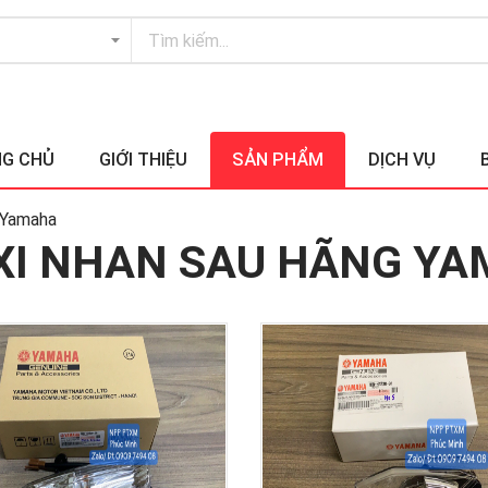
G CHỦ
GIỚI THIỆU
SẢN PHẨM
DỊCH VỤ
 Yamaha
XI NHAN SAU HÃNG Y