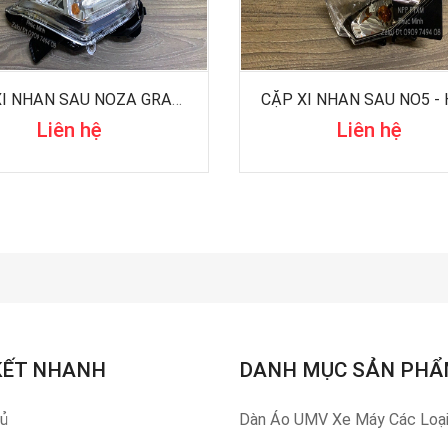
CẶP XI NHAN SAU NOZA GRANDE - HÃNG
CẶP XI NHAN SAU NO5 -
Liên hệ
Liên hệ
KẾT NHANH
DANH MỤC SẢN PH
hủ
Dàn Áo UMV Xe Máy Các Loạ