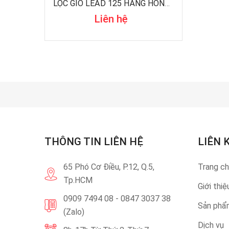
LỌC GIÓ LEAD 125 HÃNG HONDA
Liên hệ
THÔNG TIN LIÊN HỆ
LIÊN 
65 Phó Cơ Điều, P.12, Q.5,
Trang c
Tp.HCM
Giới thiệ
0909 7494 08 - 0847 3037 38
Sản phẩ
(Zalo)
Dịch vụ