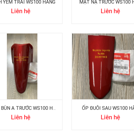
 YẾM TRÁI WS100 HÃNG
MẶT NẠ TRƯỚC WS100 
Liên hệ
Liên hệ
CHẮN BÙN A TRƯỚC WS100 HÃNG
ỐP ĐUÔI SAU WS100 H
Liên hệ
Liên hệ