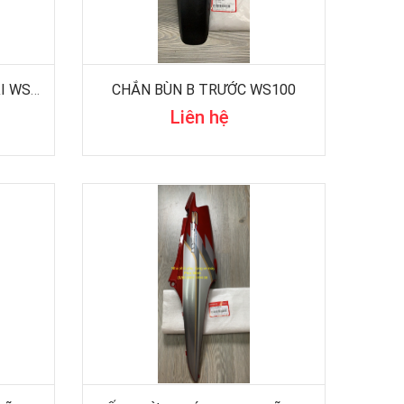
TẤM ỐP TRUNG TÂM PHẢI WS100
CHẮN BÙN B TRƯỚC WS100
Liên hệ