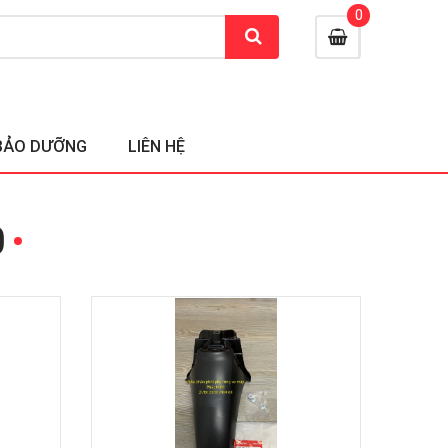
0
BẢO DƯỠNG
LIÊN HỆ
0