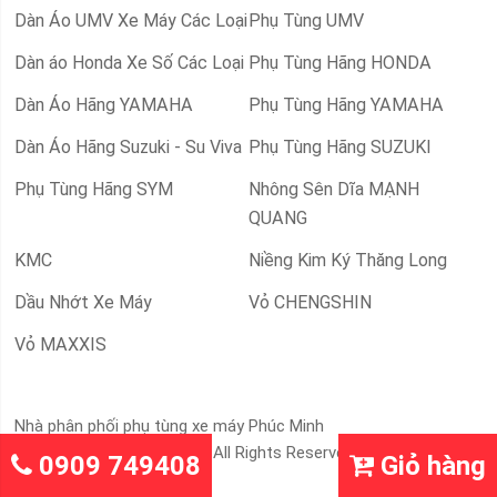
Dàn Áo UMV Xe Máy Các Loại
Phụ Tùng UMV
Dàn áo Honda Xe Số Các Loại
Phụ Tùng Hãng HONDA
Dàn Áo Hãng YAMAHA
Phụ Tùng Hãng YAMAHA
Dàn Áo Hãng Suzuki - Su Viva
Phụ Tùng Hãng SUZUKI
Phụ Tùng Hãng SYM
Nhông Sên Dĩa MẠNH
QUANG
KMC
Niềng Kim Ký Thăng Long
Dầu Nhớt Xe Máy
Vỏ CHENGSHIN
Vỏ MAXXIS
Nhà phân phối phụ tùng xe máy Phúc Minh
65 ph © 2019 Demo Store. All Rights Reserved.
0909 749408
Giỏ hàng