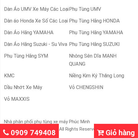
Dàn Áo UMV Xe Máy Các Loại
Phụ Tùng UMV
Dàn áo Honda Xe Số Các Loại
Phụ Tùng Hãng HONDA
Dàn Áo Hãng YAMAHA
Phụ Tùng Hãng YAMAHA
Dàn Áo Hãng Suzuki - Su Viva
Phụ Tùng Hãng SUZUKI
Phụ Tùng Hãng SYM
Nhông Sên Dĩa MẠNH
QUANG
KMC
Niềng Kim Ký Thăng Long
Dầu Nhớt Xe Máy
Vỏ CHENGSHIN
Vỏ MAXXIS
Nhà phân phối phụ tùng xe máy Phúc Minh
65 ph © 2019 Demo Store. All Rights Reserved.
0909 749408
Giỏ hàng