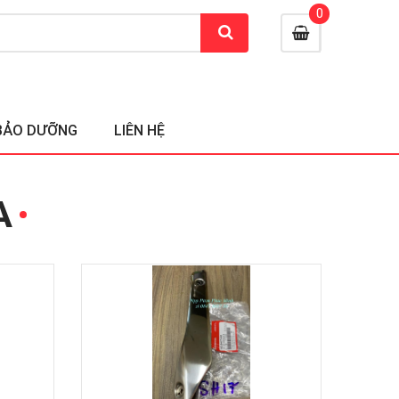
0
BẢO DƯỠNG
LIÊN HỆ
A