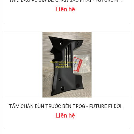
TẤM BẢO VỆ GIÁ ĐỂ CHÂN SAU PHẢI - FUTURE FI ĐỜI 2016
Liên hệ
TẤM CHẮN BÙN TRƯỚC BÊN TROG - FUTURE FI ĐỜI 2016
Liên hệ